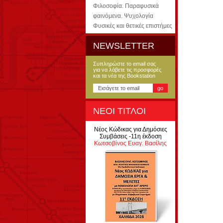
Φιλοσοφία. Παραφυσικά
φαινόμενα. Ψυχολογία
Φυσικές και θετικές επιστήμες
NEWSLETTER
Συπληρώστε το email σας
για να λάβετε τις προσφορές
και τα νέα της Bookstation
ΝΕΟΙ ΤΙΤΛΟΙ
Νέος Κώδικας για Δημόσιες
Συμβάσεις -11η έκδοση
Κωτσοβίνος Ευαγ. Βασίλης