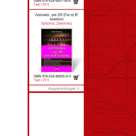
ISBN 978-618-5837-00-6
Τιμή | 50 €
Λατινικά...για 20! (Για τη Β'
λυκείου)
Χρήστος Ζηκούλης
ISBN 978-618-86835-9-4
Τιμή | 25 €
περισσότερα >