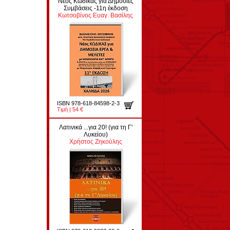
Νέος Κώδικας για Δημόσιες
Συμβάσεις -11η έκδοση
Κωτσοβίνος Ευαγ. Βασίλης
ISBN 978-618-84598-2-3
Τιμή | 54 €
Λατινικά ...για 20! (για τη Γ'
Λυκείου)
Χρήστος Ζηκούλης