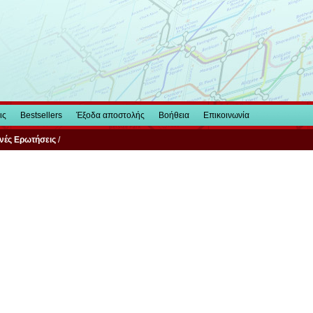
ις
Bestsellers
Έξοδα αποστολής
Βοήθεια
Επικοινωνία
νές Ερωτήσεις
/