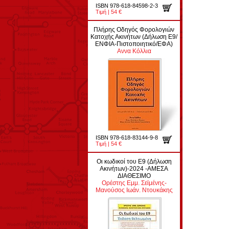
ISBN 978-618-84598-2-3
Τιμή | 54 €
Πλήρης Οδηγός Φορολογιών
Κατοχής Ακινήτων (Δήλωση Ε9/
ΕΝΦΙΑ-Πιστοποιητικό/ΕΦΑ)
Αννα Κόλλια
ISBN 978-618-83144-9-8
Τιμή | 54 €
Οι κωδικοί του Ε9 (Δήλωση
Ακινήτων)-2024 -ΑΜΕΣΑ
ΔΙΑΘΕΣΙΜΟ
Ορέστης Εμμ. Σεϊμένης-
Μανούσος Ιωάν. Ντουκάκης