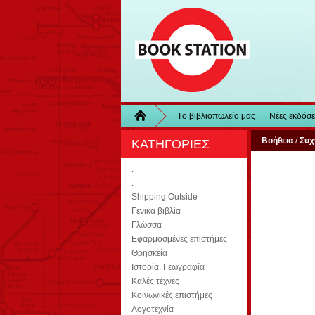
Τo βιβλιοπωλείo μας
Νέες εκδόσε
Βοήθεια
/
Συχ
ΚΑΤΗΓΟΡΙΕΣ
.
.
Shipping Outside
Γενικά βιβλία
Γλώσσα
Εφαρμοσμένες επιστήμες
Θρησκεία
Ιστορία. Γεωγραφία
Καλές τέχνες
Κοινωνικές επιστήμες
Λογοτεχνία