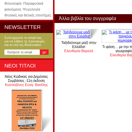
Φιλοσοφία. Παραφυσικά
φαινόμενα. Ψυχολογία
Φυσικές και θετικές επιστήμες
Άλλα βιβλία του συγγραφέα
NEWSLETTER
Συπληρώστε το email σας
για να λάβετε τις προσφορές
Ταξιδεύουμε μαζί στην
και τα νέα της Bookstation
Ελλάδα!
Τι φάση… με την 
Ελευθερία Βαρελά
γεωγραφία
Ελευθερία Βα
ΝΕΟΙ ΤΙΤΛΟΙ
Νέος Κώδικας για Δημόσιες
Συμβάσεις -11η έκδοση
Κωτσοβίνος Ευαγ. Βασίλης