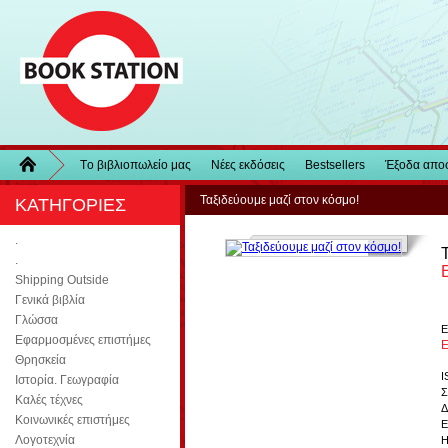
Τo βιβλιοπωλείo μας
Νέες εκδόσεις
Bestsellers
Έξοδα απο
Ταξιδεύουμε μαζί στον κόσμο!
ΚΑΤΗΓΟΡΙΕΣ
.
.
Shipping Outside
Γενικά βιβλία
Γλώσσα
Ε
Εφαρμοσμένες επιστήμες
Ε
Θρησκεία
I
Ιστορία. Γεωγραφία
Σ
Καλές τέχνες
Δ
Κοινωνικές επιστήμες
Ε
Λογοτεχνία
Η