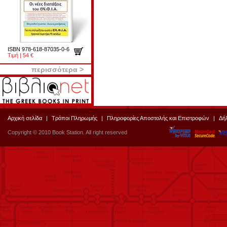
ISBN 978-618-87035-0-6
Τιμή | 54 €
περισσότερα >
Αρχική σελίδα
|
Τρόποι Πληρωμής
|
Πληροφορίες Αποστολής και Επιστροφών
|
Δή
Copyright © 2010 Book Station. All right reserved