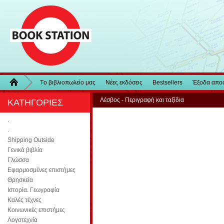
Τo βιβλιοπωλείo μας
Νέες εκδόσεις
Bestsellers
Έξοδα απο
Λέσβος - Περιγραφή και ταξίδια
ΚΑΤΗΓΟΡΙΕΣ
.
.
Shipping Outside
Γενικά βιβλία
Γλώσσα
Εφαρμοσμένες επιστήμες
Θρησκεία
Ιστορία. Γεωγραφία
Καλές τέχνες
Κοινωνικές επιστήμες
Λογοτεχνία