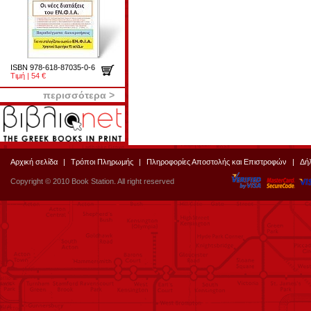
ISBN 978-618-87035-0-6
Τιμή | 54 €
περισσότερα >
Αρχική σελίδα
|
Τρόποι Πληρωμής
|
Πληροφορίες Αποστολής και Επιστροφών
|
Δή
Copyright © 2010 Book Station. All right reserved