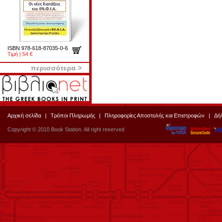
ISBN 978-618-87035-0-6
Τιμή | 54 €
περισσότερα >
Αρχική σελίδα
|
Τρόποι Πληρωμής
|
Πληροφορίες Αποστολής και Επιστροφών
|
Δή
Copyright © 2010 Book Station. All right reserved