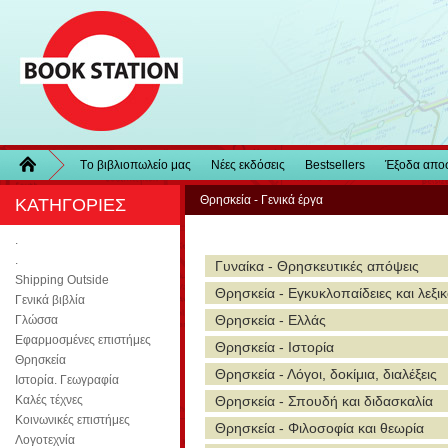
Τo βιβλιοπωλείo μας
Νέες εκδόσεις
Bestsellers
Έξοδα απο
Θρησκεία - Γενικά έργα
ΚΑΤΗΓΟΡΙΕΣ
.
.
Γυναίκα - Θρησκευτικές απόψεις
Shipping Outside
Θρησκεία - Εγκυκλοπαίδειες και λεξι
Γενικά βιβλία
Θρησκεία - Ελλάς
Γλώσσα
Εφαρμοσμένες επιστήμες
Θρησκεία - Ιστορία
Θρησκεία
Θρησκεία - Λόγοι, δοκίμια, διαλέξεις
Ιστορία. Γεωγραφία
Καλές τέχνες
Θρησκεία - Σπουδή και διδασκαλία
Κοινωνικές επιστήμες
Θρησκεία - Φιλοσοφία και θεωρία
Λογοτεχνία