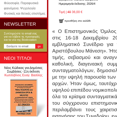
Φιλοσοφία. Παραφυσικά
Ημερομηνία έκδοσης: 2026/4
φαινόμενα. Ψυχολογία
Τιμή |
40
36,00 €
Φυσικές και θετικές επιστήμες
προσθήκη στο καλάθι
NEWSLETTER
« Ο Επιστημονικός Όμιλο
Συπληρώστε το email σας
στις 16-18 Δεκεμβρίου 2
για να λάβετε τις προσφορές
και τα νέα της Bookstation
εμβληματικό Συνέδριο γι
Αριστόβουλου Μάνεση». Ήτα
τιμής, σεβασμού και αναγ
ΝΕΟΙ ΤΙΤΛΟΙ
καθολική, διαγενεακή συ
Νέος Κώδικας για Δημόσιες
συνταγματολόγων, δημοσιολ
Συμβάσεις -11η έκδοση
Κωτσοβίνος Ευαγ. Βασίλης
με την υψηλή παρουσία των
αρχών. Ήταν όμως, ταυτόχρον
υψηλού επιπέδου νομικοπολι
όλα τα κρίσιμα συνταγματικ
του σύγχρονου επιστημονι
περιλαμβάνει τους χαιρετισ
εισηγήσεις του Συνεδρίου, ε