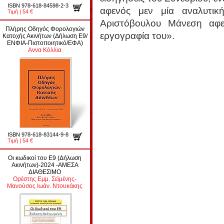
ISBN 978-618-84598-2-3
αφενός μεν μία αναλυτικ
Τιμή | 54 €
Αριστόβουλου Μάνεση αφε
Πλήρης Οδηγός Φορολογιών
εργογραφία του».
Κατοχής Ακινήτων (Δήλωση Ε9/
ΕΝΦΙΑ-Πιστοποιητικό/ΕΦΑ)
Αννα Κόλλια
ISBN 978-618-83144-9-8
Τιμή | 54 €
Οι κωδικοί του Ε9 (Δήλωση
Ακινήτων)-2024 -ΑΜΕΣΑ
ΔΙΑΘΕΣΙΜΟ
Ορέστης Εμμ. Σεϊμένης-
Μανούσος Ιωάν. Ντουκάκης