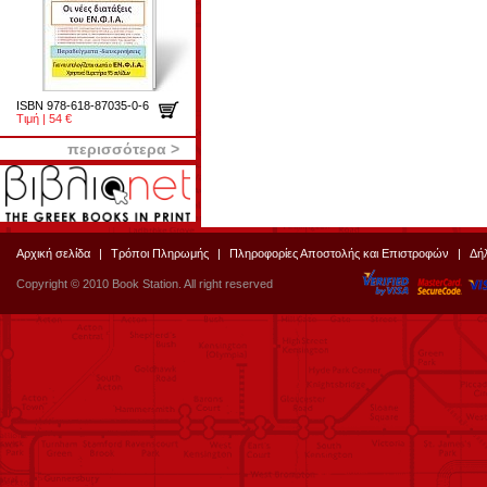
ISBN 978-618-87035-0-6
Τιμή | 54 €
περισσότερα >
Αρχική σελίδα
|
Τρόποι Πληρωμής
|
Πληροφορίες Αποστολής και Επιστροφών
|
Δή
Copyright © 2010 Book Station. All right reserved