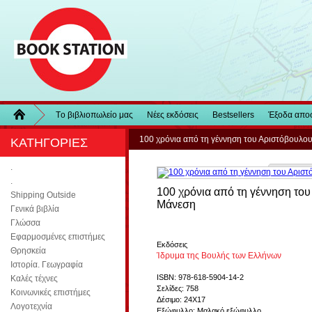
Τo βιβλιοπωλείo μας
Νέες εκδόσεις
Bestsellers
Έξοδα απο
100 χρόνια από τη γέννηση του Αριστόβουλο
ΚΑΤΗΓΟΡΙΕΣ
.
.
100 χρόνια από τη γέννηση το
Shipping Outside
Μάνεση
Γενικά βιβλία
Γλώσσα
Εφαρμοσμένες επιστήμες
Εκδόσεις
Θρησκεία
Ίδρυμα της Βουλής των Ελλήνων
Ιστορία. Γεωγραφία
ISBN: 978-618-5904-14-2
Καλές τέχνες
Σελίδες: 758
Κοινωνικές επιστήμες
Δέσιμο: 24Χ17
Λογοτεχνία
Εξώφυλλο: Μαλακό εξώφυλλο