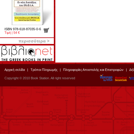
ISBN 978-618-87035-0-6
Τιμή | 54 €
περισσότερα >
Αρχική σελίδα
|
Τρόποι Πληρωμής
|
Πληροφορίες Αποστολής και Επιστροφών
|
Δή
Copyright © 2010 Book Station. All right reserved