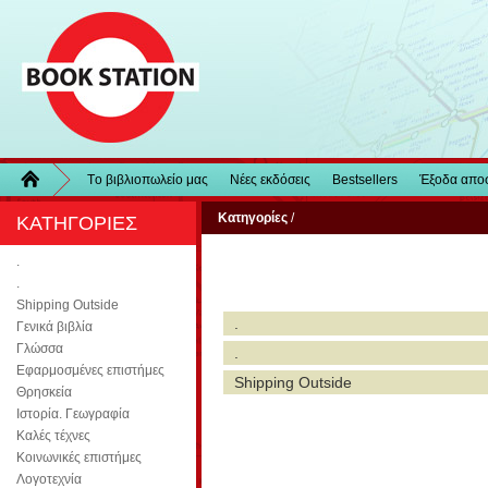
Τo βιβλιοπωλείo μας
Νέες εκδόσεις
Bestsellers
Έξοδα απο
Κατηγορίες
/
ΚΑΤΗΓΟΡΙΕΣ
.
.
Shipping Outside
.
Γενικά βιβλία
Γλώσσα
.
Εφαρμοσμένες επιστήμες
Shipping Outside
Θρησκεία
Ιστορία. Γεωγραφία
Καλές τέχνες
Κοινωνικές επιστήμες
Λογοτεχνία