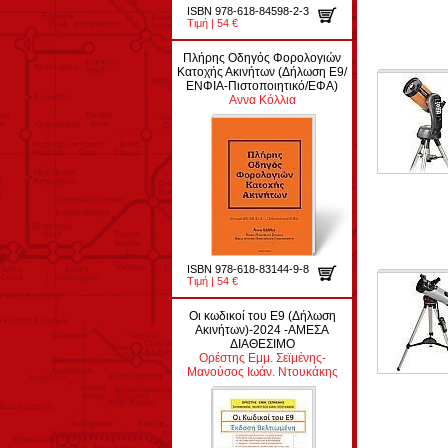
ISBN 978-618-84598-2-3
Τιμή | 54 €
Πλήρης Οδηγός Φορολογιών
Κατοχής Ακινήτων (Δήλωση Ε9/
ΕΝΦΙΑ-Πιστοποιητικό/ΕΦΑ)
Αννα Κόλλια
ISBN 978-618-83144-9-8
Τιμή | 54 €
Οι κωδικοί του Ε9 (Δήλωση
Ακινήτων)-2024 -ΑΜΕΣΑ
ΔΙΑΘΕΣΙΜΟ
Ορέστης Εμμ. Σεϊμένης-
Μανούσος Ιωάν. Ντουκάκης