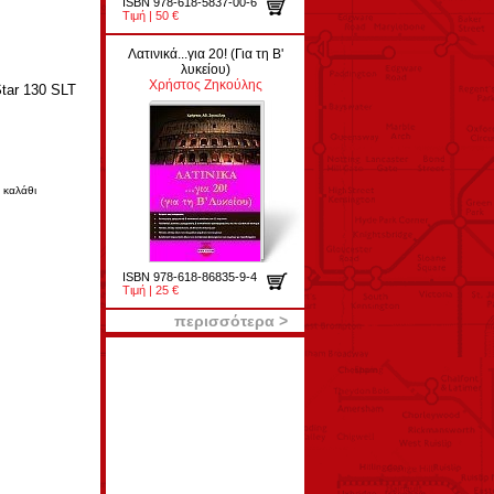
ISBN 978-618-5837-00-6
Τιμή | 50 €
Λατινικά...για 20! (Για τη Β'
λυκείου)
Χρήστος Ζηκούλης
tar 130 SLT
 καλάθι
ISBN 978-618-86835-9-4
Τιμή | 25 €
περισσότερα >