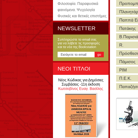
Προπομπ
Φιλοσοφία. Παραφυσικά
φαινόμενα. Ψυχολογία
Πλανητάρ
Φυσικές και θετικές επιστήμες
Παππά Ε
NEWSLETTER
Πατάκης
Β.Παρισι
Συπληρώστε το email σας
για να λάβετε τις προσφορές
R.
και τα νέα της Bookstation
Πρόσθεσ
Πάμισος
ΝΕΟΙ ΤΙΤΛΟΙ
PIM
Π.Ε.Κ.
Νέος Κώδικας για Δημόσιες
Συμβάσεις -11η έκδοση
Παπαζήσ
Κωτσοβίνος Ευαγ. Βασίλης