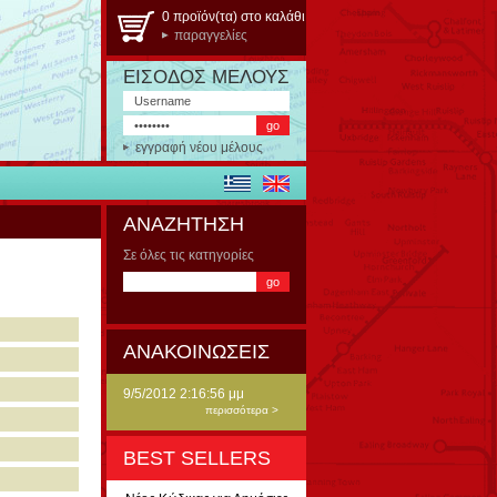
0 προϊόν(τα) στο καλάθι
παραγγελίες
ΕΙΣΟΔΟΣ ΜΕΛΟΥΣ
εγγραφή νέου μέλους
ΑΝΑΖΗΤΗΣΗ
Σε όλες τις κατηγορίες
ΑΝΑΚΟΙΝΩΣΕΙΣ
9/5/2012 2:16:56 μμ
περισσότερα >
BEST SELLERS