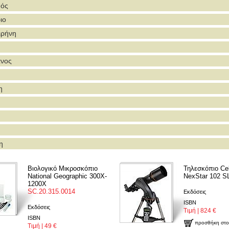
ός
ιο
ιρήνη
άνος
η
η
Βιολογικό Μικροσκόπιο
Τηλεσκόπιο Cel
National Geographic 300X-
NexStar 102 S
1200X
SC.20.315.0014
Εκδόσεις
ISBN
Εκδόσεις
Τιμή | 824 €
ISBN
προσθήκη στο
Τιμή | 49 €