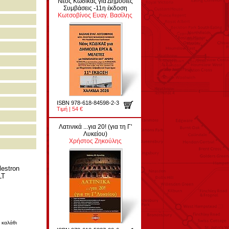
Νέος Κώδικας για Δημόσιες
Συμβάσεις -11η έκδοση
Κωτσοβίνος Ευαγ. Βασίλης
ISBN 978-618-84598-2-3
Τιμή | 54 €
Λατινικά ...για 20! (για τη Γ'
Λυκείου)
Χρήστος Ζηκούλης
estron
LT
 καλάθι