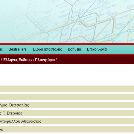
ις
Bestsellers
Έξοδα αποστολής
Βοήθεια
Επικοινωνία
/
Έλληνες Εκδότες
/
Πλανητάριο
/
ήμιο Θεσσαλίας
 Γ. Στέργιος
νταφύλλου Αθανάσιος
ου