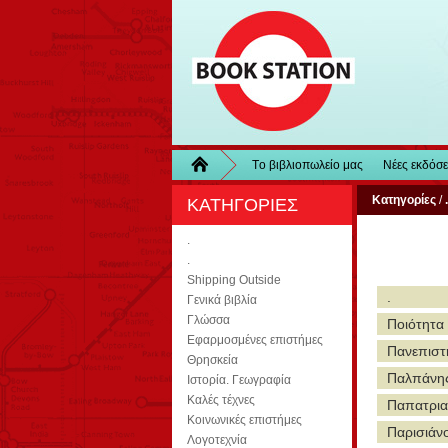
Τo βιβλιοπωλείo μας
Νέες εκδόσε
Κατηγορίες
/
.
ΚΑΤΗΓΟΡΙΕΣ
.
.
Shipping Outside
.
Γενικά βιβλία
Γλώσσα
Ποιότητα
Εφαρμοσμένες επιστήμες
Πανεπιστ
Θρησκεία
Παλπάνης
Ιστορία. Γεωγραφία
Καλές τέχνες
Παπατρια
Κοινωνικές επιστήμες
Παρισιάν
Λογοτεχνία