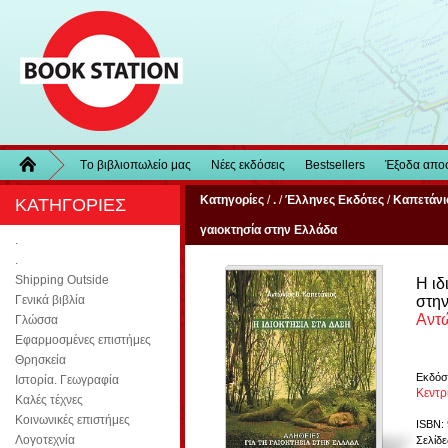
Τo βιβλιοπωλείo μας
Νέες εκδόσεις
Bestsellers
Έξοδα απο
Κατηγορίες
/
.
/
Έλληνες Εκδότες
/
Καπετάνι
ΚΑΤΗΓΟΡΙΕΣ
γαιοκτησία στην Ελλάδα
.
.
Shipping Outside
Η ιδ
στη
Γενικά βιβλία
Αντώ
Γλώσσα
Εφαρμοσμένες επιστήμες
Θρησκεία
Εκδόσ
Ιστορία. Γεωγραφία
Κεντρ
Καλές τέχνες
Κοινωνικές επιστήμες
ISBN:
Λογοτεχνία
Σελίδε