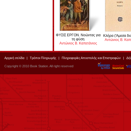
ΦΥΣΙΣ ΕΡΓΟΝ. Νοώντας για
Κλήρα ('Αμεσα δι
τη φύση
Αντώνιος Β. Καπ
Αντώνιος Β. Καπετάνιος
Αρχική σελίδα
|
Τρόποι Πληρωμής
|
Πληροφορίες Αποστολής και Επιστροφών
|
Δή
Copyright © 2010 Book Station. All right reserved