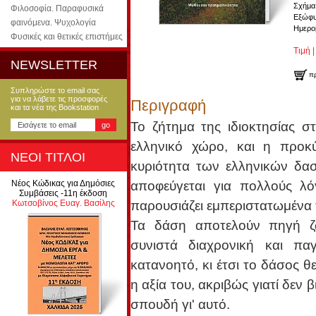
Σχήμα
Φιλοσοφία. Παραφυσικά
Εξώφυ
φαινόμενα. Ψυχολογία
Ημερομ
Φυσικές και θετικές επιστήμες
Τιμή |
NEWSLETTER
π
Συπληρώστε το email σας
για να λάβετε τις προσφορές
Περιγραφή
και τα νέα της Bookstation
Το ζήτημα της ιδιοκτησίας σ
ελληνικό χώρο, και η προκ
ΝΕΟΙ ΤΙΤΛΟΙ
κυριότητα των ελληνικών δασ
αποφεύγεται για πολλούς λ
Νέος Κώδικας για Δημόσιες
Συμβάσεις -11η έκδοση
παρουσιάζει εμπεριστατωμένα
Κωτσοβίνος Ευαγ. Βασίλης
Τα δάση αποτελούν πηγή ζω
συνιστά διαχρονική και παγ
κατανοητό, κι έτσι το δάσος θε
η αξία του, ακριβώς γιατί δεν β
σπουδή γι' αυτό.