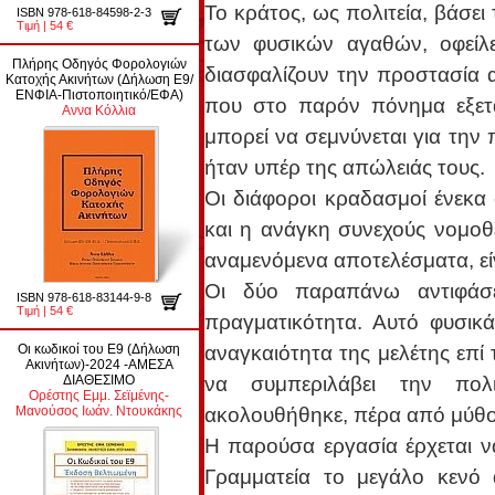
Το κράτος, ως πολιτεία, βάσει
ISBN 978-618-84598-2-3
Τιμή | 54 €
των φυσικών αγαθών, οφείλ
Πλήρης Οδηγός Φορολογιών
διασφαλίζουν την προστασία α
Κατοχής Ακινήτων (Δήλωση Ε9/
ΕΝΦΙΑ-Πιστοποιητικό/ΕΦΑ)
που στο παρόν πόνημα εξετάζ
Αννα Κόλλια
μπορεί να σεμνύνεται για την 
ήταν υπέρ της απώλειάς τους.
Οι διάφοροι κραδασμοί ένεκα
και η ανάγκη συνεχούς νομοθ
αναμενόμενα αποτελέσματα, εί
Οι δύο παραπάνω αντιφάσει
ISBN 978-618-83144-9-8
Τιμή | 54 €
πραγματικότητα. Αυτό φυσικά
αναγκαιότητα της μελέτης επί
Οι κωδικοί του Ε9 (Δήλωση
Ακινήτων)-2024 -ΑΜΕΣΑ
να συμπεριλάβει την πολ
ΔΙΑΘΕΣΙΜΟ
Ορέστης Εμμ. Σεϊμένης-
ακολουθήθηκε, πέρα από μύθου
Μανούσος Ιωάν. Ντουκάκης
Η παρούσα εργασία έρχεται ν
Γραμματεία το μεγάλο κενό 