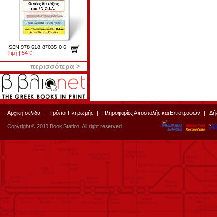
ISBN 978-618-87035-0-6
Τιμή | 54 €
περισσότερα >
Αρχική σελίδα
|
Τρόποι Πληρωμής
|
Πληροφορίες Αποστολής και Επιστροφών
|
Δή
Copyright © 2010 Book Station. All right reserved