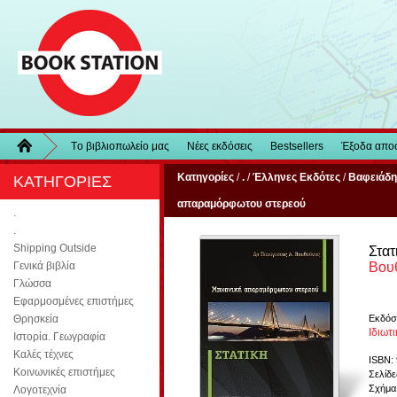
Τo βιβλιοπωλείo μας
Νέες εκδόσεις
Bestsellers
Έξοδα απο
Κατηγορίες
/
.
/
Έλληνες Εκδότες
/
Βαφειάδη
ΚΑΤΗΓΟΡΙΕΣ
απαραμόρφωτου στερεού
.
.
Shipping Outside
Στα
Βου
Γενικά βιβλία
Γλώσσα
Εφαρμοσμένες επιστήμες
Εκδόσ
Θρησκεία
Ιδιωτ
Ιστορία. Γεωγραφία
Καλές τέχνες
ISBN:
Κοινωνικές επιστήμες
Σελίδε
Σχήμα
Λογοτεχνία