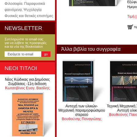
Εξώφυ
Φιλοσοφία. Παραφυσικά
Ημερο
φαινόμενα. Ψυχολογία
Φυσικές και θετικές επιστήμες
Τιμή |
π
NEWSLETTER
Συπληρώστε το email σας
για να λάβετε τις προσφορές
και τα νέα της Bookstation
Άλλα βιβλία του συγγραφέα
ΝΕΟΙ ΤΙΤΛΟΙ
Νέος Κώδικας για Δημόσιες
Συμβάσεις -11η έκδοση
Κωτσοβίνος Ευαγ. Βασίλης
Αντοχή των υλικών-
Τεχνική Μηχανική 
Μηχανική παραμορφώσιμου
Αντοχή υλι
στερεού
Βουθούνης Παν
Βουθούνης Παναγιώτης