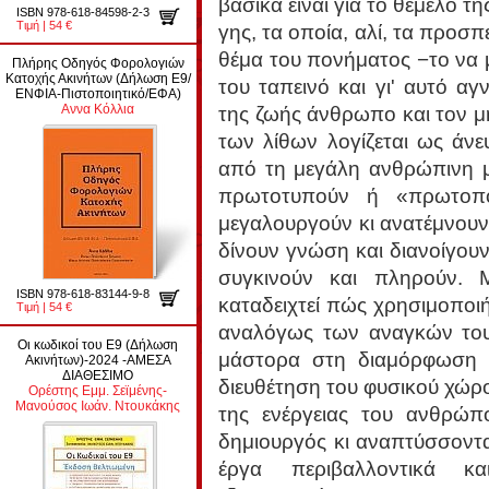
βασικά είναι για το θέμελο τ
ISBN 978-618-84598-2-3
Τιμή | 54 €
γης, τα οποία, αλί, τα προσπ
θέμα του πονήματος −το να με
Πλήρης Οδηγός Φορολογιών
Κατοχής Ακινήτων (Δήλωση Ε9/
του ταπεινό και γι' αυτό α
ΕΝΦΙΑ-Πιστοποιητικό/ΕΦΑ)
Αννα Κόλλια
της ζωής άνθρωπο και τον μ
των λίθων λογίζεται ως άνε
από τη μεγάλη ανθρώπινη μ
πρωτοτυπούν ή «πρωτοπο
μεγαλουργούν κι ανατέμνουν
δίνουν γνώση και διανοίγουν
συγκινούν και πληρούν. 
ISBN 978-618-83144-9-8
καταδειχτεί πώς χρησιμοποι
Τιμή | 54 €
αναλόγως των αναγκών του
Οι κωδικοί του Ε9 (Δήλωση
μάστορα στη διαμόρφωση 
Ακινήτων)-2024 -ΑΜΕΣΑ
ΔΙΑΘΕΣΙΜΟ
διευθέτηση του φυσικού χώρ
Ορέστης Εμμ. Σεϊμένης-
Μανούσος Ιωάν. Ντουκάκης
της ενέργειας του ανθρώπ
δημιουργός κι αναπτύσσοντα
έργα περιβαλλοντικά κ