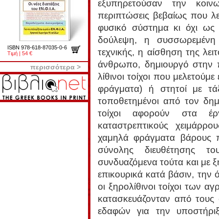
εξυπηρετούσαν την κοιν
περιπτώσεις βεβαίως που λε
φυσικό σύστημα κι όχι ως 
δούλεψη, η συσσωρεμένη 
ISBN 978-618-87035-0-6
τεχνικής, η αίσθηση της λει
Τιμή | 54 €
άνθρωπο, δημιουργό στην π
περισσότερα >
λίθινοι τοίχοι που μελετούμε
φράγματα) ή στητοί με τά
τοποθετημένοι από τον δημι
τοίχοι αφορούν στα έρ
καταστρεπτικούς χειμάρρ
χαμηλά φράγματα βάρους π
σύνολης διευθέτησης το
συνδυαζόμενα τούτα και με ξ
επικουρικά κατά βάσιν, την ό
οι ξηρολίθινοι τοίχοι των α
κατασκευάζονταν από τους 
εδαφών για την υποστήριξ