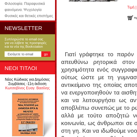
Φιλοσοφία. Παραφυσικά
Τιμή |
φαινόμενα. Ψυχολογία
Φυσικές και θετικές επιστήμες
π
NEWSLETTER
Συπληρώστε το email σας
για να λάβετε τις προσφορές
και τα νέα της Bookstation
Γιατί γράφτηκε το παρόν
απευθύνω ρητορικά στον
ΝΕΟΙ ΤΙΤΛΟΙ
χρησιμότητα ενός συγγραφι
ούτως ώστε με τη γυμνασ
Νέος Κώδικας για Δημόσιες
αντικείμενο της οποίας απο
Συμβάσεις -11η έκδοση
Κωτσοβίνος Ευαγ. Βασίλης
να ενεργοποιηθούν τα αισθη
και να λειτουργήσει ως α
αποβλέπω συνεπώς με το ρώ
αλλά με τούτο αποζητώ ν
κοινωνία, ως άνθρωποι σε σ
στη γη. Και να ιδωθούμε νο