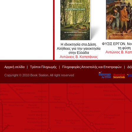
ΦΥΣΙΣ ΕΡΓΟΝ. Νοώ
Η ιδιοκτησία στα Δάση.
τη φύση
Αλήθειες για την γαιοκτησία
Αντώνιος Β. Καπ
στην Ελλάδα
Αντώνιος Β. Καπετάνιος
Αρχική σελίδα
|
Τρόποι Πληρωμής
|
Πληροφορίες Αποστολής και Επιστροφών
|
Δή
Copyright © 2010 Book Station. All right reserved