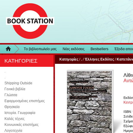
Τo βιβλιοπωλείo μας
Νέες εκδόσεις
Bestsellers
Έξοδα απο
Κατηγορίες
/
.
/
Έλληνες Εκδότες
/
Καπετάνι
ΚΑΤΗΓΟΡΙΕΣ
.
Λίθι
.
Αντώ
Shipping Outside
Γενικά βιβλία
Γλώσσα
Εκδόσ
Εφαρμοσμένες επιστήμες
Κεντρ
Θρησκεία
ISBN:
Ιστορία. Γεωγραφία
Σελίδε
Καλές τέχνες
Σχήμα:
Κοινωνικές επιστήμες
Εξώφυ
Λογοτεχνία
Ημερομ