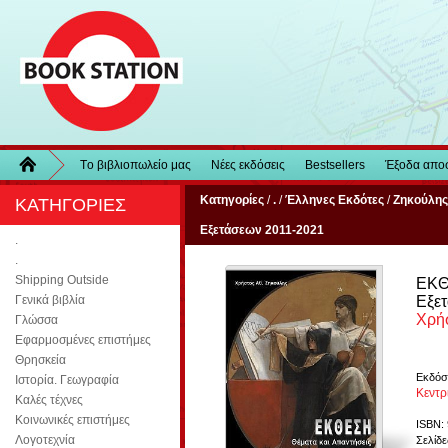
Τo βιβλιοπωλείo μας
Νέες εκδόσεις
Bestsellers
Έξοδα απο
Κατηγορίες
/
.
/
Έλληνες Εκδότες
/
Ζηκούλης
ΚΑΤΗΓΟΡΙΕΣ
Εξετάσεων 2011-2021
.
.
Shipping Outside
ΕΚΘ
Εξε
Γενικά βιβλία
Χρή
Γλώσσα
Εφαρμοσμένες επιστήμες
Θρησκεία
Εκδόσ
Ιστορία. Γεωγραφία
Κεντρ
Καλές τέχνες
Κοινωνικές επιστήμες
ISBN:
Λογοτεχνία
Σελίδε