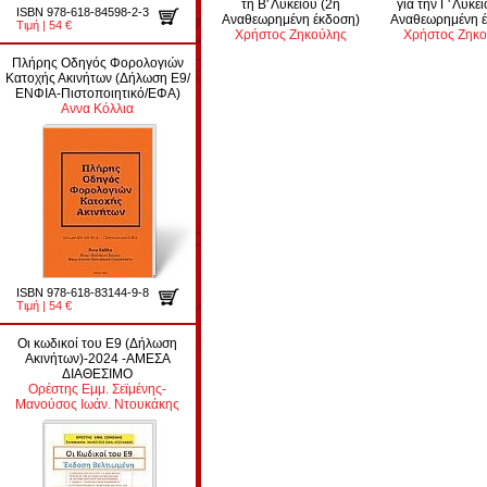
τη Β' Λυκείου (2η
για την Γ' Λυκε
ISBN 978-618-84598-2-3
Αναθεωρημένη έκδοση)
Αναθεωρημένη έ
Τιμή | 54 €
Χρήστος Ζηκούλης
Χρήστος Ζηκ
Πλήρης Οδηγός Φορολογιών
Κατοχής Ακινήτων (Δήλωση Ε9/
ΕΝΦΙΑ-Πιστοποιητικό/ΕΦΑ)
Αννα Κόλλια
ISBN 978-618-83144-9-8
Τιμή | 54 €
Οι κωδικοί του Ε9 (Δήλωση
Ακινήτων)-2024 -ΑΜΕΣΑ
ΔΙΑΘΕΣΙΜΟ
Ορέστης Εμμ. Σεϊμένης-
Μανούσος Ιωάν. Ντουκάκης