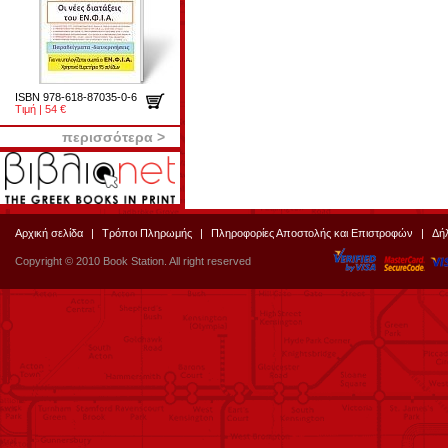
ISBN 978-618-87035-0-6
Τιμή | 54 €
περισσότερα >
Αρχική σελίδα
|
Τρόποι Πληρωμής
|
Πληροφορίες Αποστολής και Επιστροφών
|
Δή
Copyright © 2010 Book Station. All right reserved