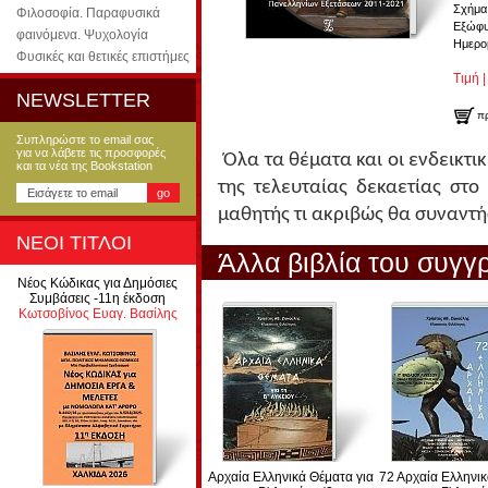
Σχήμα
Φιλοσοφία. Παραφυσικά
Εξώφυ
φαινόμενα. Ψυχολογία
Ημερο
Φυσικές και θετικές επιστήμες
Τιμή |
NEWSLETTER
π
Συπληρώστε το email σας
για να λάβετε τις προσφορές
Όλα τα θέματα και οι ενδεικτ
και τα νέα της Bookstation
της τελευταίας δεκαετίας στο
μαθητής τι ακριβώς θα συναντήσ
ΝΕΟΙ ΤΙΤΛΟΙ
Άλλα βιβλία του συγγ
Νέος Κώδικας για Δημόσιες
Συμβάσεις -11η έκδοση
Κωτσοβίνος Ευαγ. Βασίλης
Αρχαία Ελληνικά Θέματα για
72 Αρχαία Ελληνι