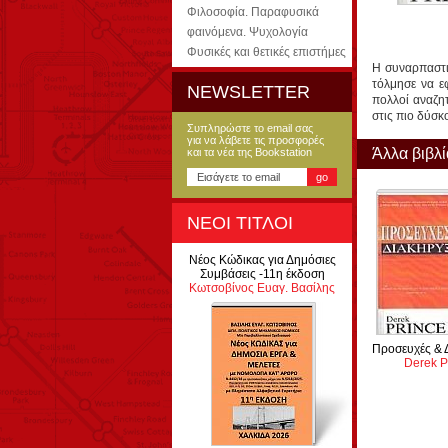
Φιλοσοφία. Παραφυσικά
φαινόμενα. Ψυχολογία
Φυσικές και θετικές επιστήμες
Η συναρπαστικ
τόλμησε να ε
NEWSLETTER
πολλοί αναζητ
στις πιο δύσκ
Συπληρώστε το email σας
για να λάβετε τις προσφορές
Άλλα βιβλ
και τα νέα της Bookstation
ΝΕΟΙ ΤΙΤΛΟΙ
Νέος Κώδικας για Δημόσιες
Συμβάσεις -11η έκδοση
Κωτσοβίνος Ευαγ. Βασίλης
Προσευχές & 
Derek P