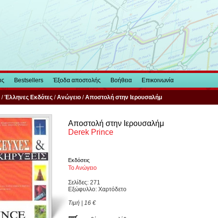
ις
Bestsellers
Έξοδα αποστολής
Βοήθεια
Επικοινωνία
/
Έλληνες Εκδότες
/
Ανώγειο
/
Αποστολή στην Ιερουσαλήμ
Αποστολή στην Ιερουσαλήμ
Derek Prince
Εκδόσεις
Το Ανώγειο
Σελίδες: 271
Εξώφυλλο: Χαρτόδετο
Τιμή | 16 €