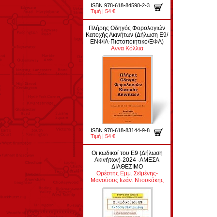
ISBN 978-618-84598-2-3
Τιμή | 54 €
Πλήρης Οδηγός Φορολογιών
Κατοχής Ακινήτων (Δήλωση Ε9/
ΕΝΦΙΑ-Πιστοποιητικό/ΕΦΑ)
Αννα Κόλλια
ISBN 978-618-83144-9-8
Τιμή | 54 €
Οι κωδικοί του Ε9 (Δήλωση
Ακινήτων)-2024 -ΑΜΕΣΑ
ΔΙΑΘΕΣΙΜΟ
Ορέστης Εμμ. Σεϊμένης-
Μανούσος Ιωάν. Ντουκάκης