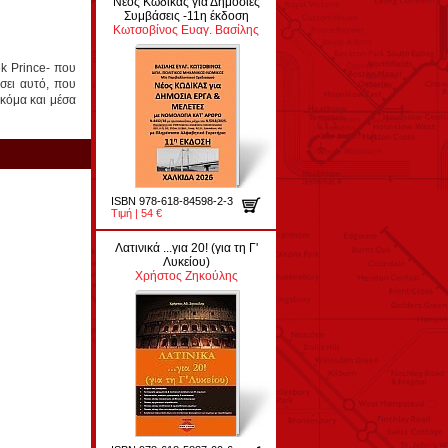
Νέος Κώδικας για Δημόσιες
Συμβάσεις -11η έκδοση
Κωτσοβίνος Ευαγ. Βασίλης
ek Prince- που
σει αυτό, που
ακόμα και μέσα
ISBN 978-618-84598-2-3
Τιμή | 54 €
Λατινικά ...για 20! (για τη Γ'
Λυκείου)
Χρήστος Ζηκούλης