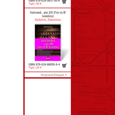
ISBN 978-618-5837-00-6
Τιμή | 50 €
Λατινικά...για 20! (Για τη Β'
λυκείου)
Χρήστος Ζηκούλης
ISBN 978-618-86835-9-4
Τιμή | 25 €
περισσότερα >