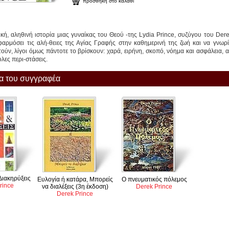
προσθήκη στο καλάθι
ή, αληθινή ιστορία μιας γυναίκας του Θεού -της Lydia Prince, συζύγου του Der
φαρμόσει τις αλή-θειες της Αγίας Γραφής στην καθημερινή της ζωή και να γνωρί
ούν, λίγοι όμως πάντοτε το βρίσκουν: χαρά, ειρήνη, σκοπό, νόημα και ασφάλεια, 
ολες περι-στάσεις.
ία του συγγραφέα
Διακηρύξεις
Ευλογία ή κατάρα, Μπορείς
Ο πνευματικός πόλεμος
rince
να διαλέξεις (3η έκδοση)
Derek Prince
Derek Prince