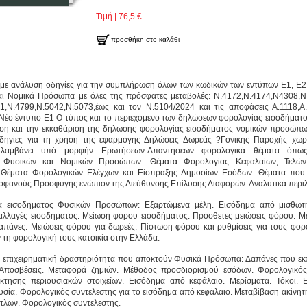
Τιμή | 76,5 €
προσθήκη στο καλάθι
 με ανάλυση οδηγίες για την συμπλήρωση όλων των κωδικών των εντύπων Ε1, Ε2,
αι Νομικά Πρόσωπα με όλες της πρόσφατες μεταβολές: Ν.4172,Ν.4174,Ν4308,Ν
1,Ν.4799,Ν.5042,Ν.5073,έως και τον Ν.5104/2024 και τις αποφάσεις Α.1118,Α
Νέο έντυπο Ε1 Ο τύπος και το περιεχόμενο των δηλώσεων φορολογίας εισοδήματος
η και την εκκαθάριση της δήλωσης φορολογίας εισοδήματος νομικών προσώπω
δηγίες για τη χρήση της εφαρμογής Δηλώσεις Δωρεάς ?Γονικής Παροχής χωρ
ριλαμβάνει υπό μορφήν Ερωτήσεων-Απαντήσεων φορολογικά θέματα όπως
 Φυσικών και Νομικών Προσώπων. Θέματα Φορολογίας Κεφαλαίων, Τελών
 Θέματα Φορολογικών Ελέγχων και Είσπραξης Δημοσίων Εσόδων. Θέματα που
οφανούς Προσφυγής ενώπιον της Διεύθυνσης Επίλυσης Διαφορών. Αναλυτικά περιλ
α εισοδήματος Φυσικών Προσώπων: Εξαρτώμενα μέλη. Εισόδημα από μισθωτή
παλλαγές εισοδήματος. Μείωση φόρου εισοδήματος. Πρόσθετες μειώσεις φόρου. Μ
 δαπάνες. Μειώσεις φόρου για δωρεές. Πίστωση φόρου και ρυθμίσεις για τους φο
 τη φορολογική τους κατοικία στην Ελλάδα.
 επιχειρηματική δραστηριότητα που αποκτούν Φυσικά Πρόσωπα: Δαπάνες που εκπ
Αποσβέσεις. Μεταφορά ζημιών. Μέθοδος προσδιορισμού εσόδων. Φορολογικός
τησης περιουσιακών στοιχείων. Εισόδημα από κεφάλαιο. Μερίσματα. Τόκοι.
υσία. Φορολογικός συντελεστής για το εισόδημα από κεφάλαιο. Μεταβίβαση ακίνητ
ίτλων. Φορολογικός συντελεστής.