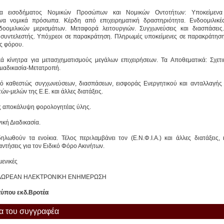
ία εισοδήματος Νομικών Προσώπων και Νομικών Οντοτήτων: Υποκείμενα
να νομικά πρόσωπα. Κέρδη από επιχειρηματική δραστηριότητα. Ενδοομιλικές
οομιλικών μερισμάτων. Μεταφορά λειτουργιών. Συγχωνεύσεις και διασπάσεις
συντελεστής. Υπόχρεοι σε παρακράτηση. Πληρωμές υποκείμενες σε παρακράτηση
ς φόρου.
ά κίνητρα για μετασχηματισμούς μεγάλων επιχειρήσεων. Τα Αποθεματικά: Σχετι
ιαδικασία-Μετατροπή.
ό καθεστώς συγχωνεύσεων, διασπάσεων, εισφοράς Ενεργητικού και ανταλλαγής 
ών-μελών της Ε.Ε. και άλλες διατάξεις.
ής αποκάλυψη φορολογητέας ύλης.
κή Διαδικασία.
λωθούν τα ενοίκια. Τέλος περιλαμβάνει τον (Ε.Ν.Φ.Ι.Α.) και άλλες διατάξεις,
ντήσεις για τον Ειδικό Φόρο Ακινήτων.
μενικές
 ΔΩΡΕΑΝ ΗΛΕΚΤΡΟΝΙΚΗ ΕΝΗΜΕΡΩΣΗ
τύπου εκδ.Βροτέα
ία του συγγραφέα