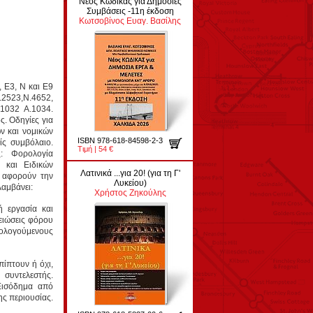
Νέος Κώδικας για Δημόσιες
Συμβάσεις -11η έκδοση
Κωτσοβίνος Ευαγ. Βασίλης
 Ε3, Ν και Ε9
.2523,Ν.4652,
.1032 Α.1034.
. Οδηγίες για
ν και νομικών
ISBN 978-618-84598-2-3
ίς συμβόλαιο.
Τιμή | 54 €
: Φορολογία
 και Ειδικών
Λατινικά ...για 20! (για τη Γ'
 αφορούν την
Λυκείου)
αμβάνει:
Χρήστος Ζηκούλης
 εργασία και
ειώσεις φόρου
ρολογούμενους
ίπτουν ή όχι,
 συντελεστής.
 Εισόδημα από
ης περιουσίας.