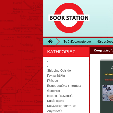
Τo βιβλιοπωλείo μας
Νέες εκδόσε
Κατηγορίες
/
.
ΚΑΤΗΓΟΡΙΕΣ
.
.
Shipping Outside
Γενικά βιβλία
Γλώσσα
Εφαρμοσμένες επιστήμες
Θρησκεία
Ιστορία. Γεωγραφία
Καλές τέχνες
Κοινωνικές επιστήμες
Λογοτεχνία