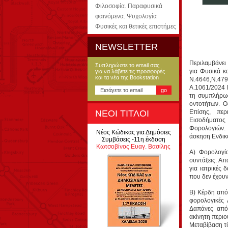
Φιλοσοφία. Παραφυσικά
φαινόμενα. Ψυχολογία
Φυσικές και θετικές επιστήμες
NEWSLETTER
Περιλαμβάνει
Συπληρώστε το email σας
για Φυσικά κ
για να λάβετε τις προσφορές
και τα νέα της Bookstation
Ν.4646,Ν.479
Α.1061/2024 
τη συμπλήρωσ
οντοτήτων. Ο
Επίσης, πε
ΝΕΟΙ ΤΙΤΛΟΙ
Εισοδήματος
Φορολογιών.
Νέος Κώδικας για Δημόσιες
άσκηση Ενδικ
Συμβάσεις -11η έκδοση
Κωτσοβίνος Ευαγ. Βασίλης
Α) Φορολογί
συντάξεις. Α
για ιατρικές
που δεν έχουν
Β) Κέρδη από
φορολογικές 
Δαπάνες απόκ
ακίνητη περιο
Μεταβίβαση τ