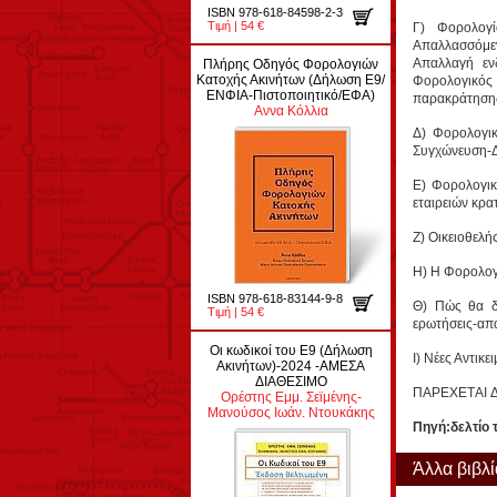
ISBN 978-618-84598-2-3
Τιμή | 54 €
Γ) Φορολογ
Απαλλασσόμε
Απαλλαγή ενδ
Πλήρης Οδηγός Φορολογιών
Κατοχής Ακινήτων (Δήλωση Ε9/
Φορολογικός 
ΕΝΦΙΑ-Πιστοποιητικό/ΕΦΑ)
παρακράτηση
Αννα Κόλλια
Δ) Φορολογικ
Συγχώνευση-Δ
Ε) Φορολογικ
εταιρειών κρατ
Ζ) Οικειοθελ
Η) Η Φορολογι
ISBN 978-618-83144-9-8
Θ) Πώς θα δη
Τιμή | 54 €
ερωτήσεις-απα
Οι κωδικοί του Ε9 (Δήλωση
Ι) Νέες Αντικει
Ακινήτων)-2024 -ΑΜΕΣΑ
ΔΙΑΘΕΣΙΜΟ
ΠΑΡΕΧΕΤAI
Ορέστης Εμμ. Σεϊμένης-
Μανούσος Ιωάν. Ντουκάκης
Πηγή:δελτίο 
Άλλα βιβλ