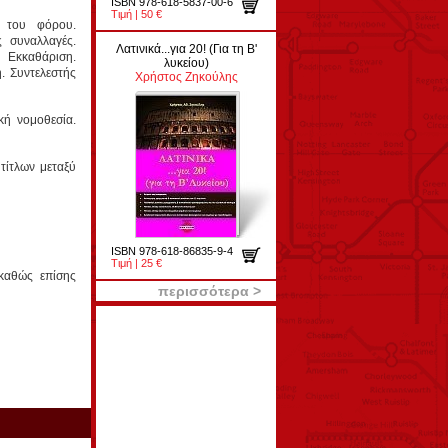
ISBN 978-618-5837-00-6
Τιμή | 50 €
 του φόρου.
 συναλλαγές.
Λατινικά...για 20! (Για τη Β'
. Εκκαθάριση.
λυκείου)
. Συντελεστής
Χρήστος Ζηκούλης
κή νομοθεσία.
τίτλων μεταξύ
ISBN 978-618-86835-9-4
Τιμή | 25 €
 καθώς επίσης
περισσότερα >