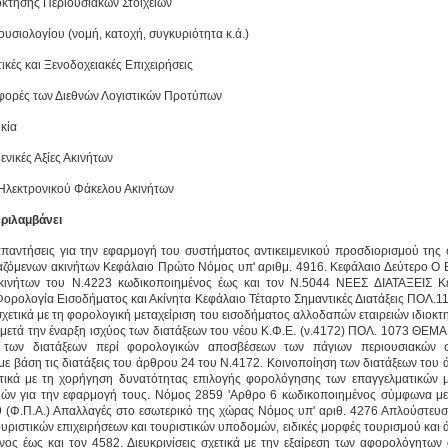
όκτησης Περιουσιακών Στοιχείων
ουσιολογίου (νομή, κατοχή, συγκυριότητα κ.ά.)
ικές και Ξενοδοχειακές Επιχειρήσεις
αφορές των Διεθνών Λογιστικών Προτύπων
κία
μενικές Αξίες Ακινήτων
Ηλεκτρονικού Φάκελου Ακινήτων
ριλαμβάνει
απαντήσεις για την εφαρμογή του συστήματος αντικειμενικού προσδιορισμού της
βαζόμενων ακινήτων Κεφάλαιο Πρώτο Nόμος υπ' αριθμ. 4916. Κεφάλαιο Δεύτερο Ο 
Ακινήτων του Ν.4223 κωδικοποιημένος έως και τον Ν.5044 ΝΕΕΣ ΔΙΑΤΑΞΕΙΣ Κ
ορολογία Εισοδήματος και Ακίνητα Κεφάλαιο Τέταρτο Σημαντικές Διατάξεις ΠΟΛ.1
 σχετικά με τη φορολογική μεταχείριση του εισοδήματος αλλοδαπών εταιρειών ιδιοκτ
 μετά την έναρξη ισχύος των διατάξεων του νέου Κ.Φ.Ε. (ν.4172) ΠΟΛ. 1073 ΘΕΜΑ
α των διατάξεων περί φορολογικών αποσβέσεων των πάγιων περιουσιακών σ
με βάση τις διατάξεις του άρθρου 24 του Ν.4172. Κοινοποίηση των διατάξεων του
ετικά με τη χορήγηση δυνατότητας επιλογής φορολόγησης των επαγγελματικών 
ών για την εφαρμογή τους. Νόμος 2859 'Αρθρο 6 κωδικοποιημένος σύμφωνα με
 (Φ.Π.Α.) Απαλλαγές στο εσωτερικό της χώρας Νόμος υπ' αριθ. 4276 Απλούστευσ
ουριστικών επιχειρήσεων και τουριστικών υποδομών, ειδικές μορφές τουρισμού και ά
νος έως και τον 4582. Διευκρινίσεις σχετικά με την εξαίρεση των αφορολόγητων