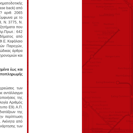
ρηματοδοτικής
ase back) από
? αριθ. 2065
σύμφωνα με το
, Ν. 3775, Ν.
 ζητήματα που
Αρ.Πρωτ.: 642
οδήματος από
.Φ.Ε. Κεφάλαιο
κών Παροχών,
Κώδικας άρθρα
ηρονομιών και
ημένα έως και
Αποπληρωμής
χρεώσεις των
με αντάλλαγμα
οποιήσεις της
λογία Αριθμός
υπο Ε9). Α.Π.
διατάξεων της
ην περίπτωση
. Ακίνητα από
ανάρτησης των