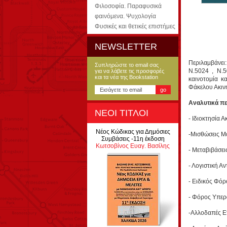
Φιλοσοφία. Παραφυσικά
φαινόμενα. Ψυχολογία
Φυσικές και θετικές επιστήμες
NEWSLETTER
Περιλαμβάνει
Συπληρώστε το email σας
Ν.5024 , Ν.5
για να λάβετε τις προσφορές
και τα νέα της Bookstation
καινοτομία κ
Φάκελου Ακινή
Αναλυτικά πε
ΝΕΟΙ ΤΙΤΛΟΙ
- Ιδιοκτησία 
Νέος Κώδικας για Δημόσιες
-Μισθώσεις Μ
Συμβάσεις -11η έκδοση
Κωτσοβίνος Ευαγ. Βασίλης
- Μεταβιβάσει
- Λογιστική Α
- Ειδικός Φόρ
- Φόρος Υπερ
-Αλλοδαπές Ετ