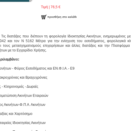
Τιμή | 76,5 €
προσθήκη στο καλάθι
: Τις διατάξεις που διέπουν τη φορολογία Ιδιοκτησίας Ακινήτων, ενημερωμένος μ
042 και τον Ν 5162 Μέτρα για την ενίσχυση του εισοδήματος, φορολογικά κί
αι τους μετασχηματισμούς επιχειρήσεων και άλλες διατάξεις και την Πλατφόρμα
των με το Εγχειρίδιο Χρήσης.
ριλαμβάνει:
Ακινήτων - Φόρος Εισοδήματος και ΕΝ.Φ.Ι.Α .- Ε9
ακροχρόνιες και Βραχυχρόνιες
ς - Κληρονομιές - Δωρεές
ντιμετώπιση Ακινήτων Εταιρειών
ος Ακινήτων-Φ.Π.Α. Ακινήτων
αξίας και Χαρτόσημο
αιρείες Ιδιοκτησίας Ακινήτων