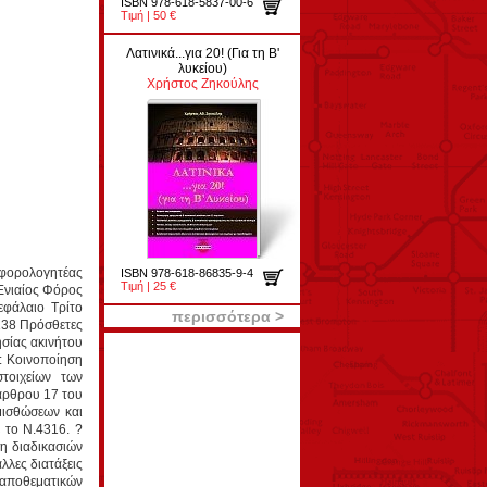
ISBN 978-618-5837-00-6
Τιμή | 50 €
Λατινικά...για 20! (Για τη Β'
λυκείου)
Χρήστος Ζηκούλης
 φορολογητέας
ISBN 978-618-86835-9-4
Τιμή | 25 €
Ενιαίος Φόρος
εφάλαιο Τρίτο
περισσότερα >
138 Πρόσθετες
ησίας ακινήτου
: Κοινοποίηση
τοιχείων των
 άρθρου 17 του
μισθώσεων και
 το Ν.4316. ?
η διαδικασιών
λλες διατάξεις
 αποθεματικών