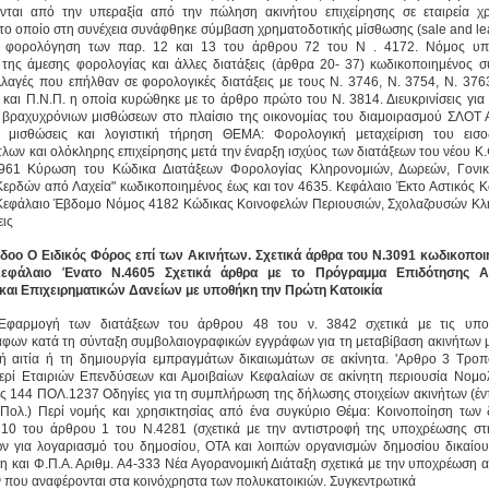
ται από την υπεραξία από την πώληση ακινήτου επιχείρησης σε εταιρεία χ
 το οποίο στη συνέχεια συνάφθηκε σύμβαση χρηματοδοτικής μίσθωσης (sale and le
ή φορολόγηση των παρ. 12 και 13 του άρθρου 72 του N . 4172. Νόμος υπ
ης άμεσης φορολογίας και άλλες διατάξεις (άρθρα 20- 37) κωδικοποιημένος 
λλαγές που επήλθαν σε φορολογικές διατάξεις με τους Ν. 3746, Ν. 3754, Ν. 3763
 και Π.Ν.Π. η οποία κυρώθηκε με το άρθρο πρώτο του Ν. 3814. Διευκρινίσεις για
 βραχυχρόνιων μισθώσεων στο πλαίσιο της οικονομίας του διαμοιρασμού ΣΛΟΤ 
ς μισθώσεις και λογιστική τήρηση ΘΕΜΑ: Φορολογική μεταχείριση του εισ
τλων και ολόκληρης επιχείρησης μετά την έναρξη ισχύος των διατάξεων του νέου Κ
961 Κύρωση του Κώδικα Διατάξεων Φορολογίας Κληρονομιών, Δωρεών, Γονι
Κερδών από Λαχεία" κωδικοποιημένος έως και τον 4635. Κεφάλαιο Έκτο Αστικός 
Κεφάλαιο Έβδομο Νόμος 4182 Κώδικας Κοινοφελών Περιουσιών, Σχολαζουσών Κλ
εις
οο Ο Ειδικός Φόρος επί των Ακινήτων. Σχετικά άρθρα του Ν.3091 κωδικοποι
Κεφάλαιο Ένατο Ν.4605 Σχετικά άρθρα με το Πρόγραμμα Επιδότησης 
και Επιχειρηματικών Δανείων με υποθήκη την Πρώτη Κατοικία
φαρμογή των διατάξεων του άρθρου 48 του ν. 3842 σχετικά με τις υπο
φων κατά τη σύνταξη συμβολαιογραφικών εγγράφων για τη μεταβίβαση ακινήτων 
κή αιτία ή τη δημιουργία εμπραγμάτων δικαιωμάτων σε ακίνητα. 'Αρθρο 3 Τροπ
ερί Εταιριών Επενδύσεων και Αμοιβαίων Κεφαλαίων σε ακίνητη περιουσία Νομο
 144 ΠΟΛ.1237 Οδηγίες για τη συμπλήρωση της δήλωσης στοιχείων ακινήτων (έντ
 Πολ.) Περί νομής και χρησικτησίας από ένα συγκύριο Θέμα: Κοινοποίηση των 
10 του άρθρου 1 του Ν.4281 (σχετικά με την αντιστροφή της υποχρέωσης στ
ων για λογαριασμό του δημοσίου, ΟΤΑ και λοιπών οργανισμών δημοσίου δικαίου
 και Φ.Π.Α. Αριθμ. Α4-333 Νέα Αγορανομική Διάταξη σχετικά με την υποχρέωση 
 που αναφέρονται στα κοινόχρηστα των πολυκατοικιών. Συγκεντρωτικά