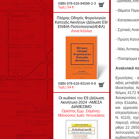
- Δαπάνες Απ
ISBN 978-618-84598-2-3
Τιμή | 54 €
- Θέματα Περι
Πλήρης Οδηγός Φορολογιών
- Κατασκευαστ
Κατοχής Ακινήτων (Δήλωση Ε9/
ΕΝΦΙΑ-Πιστοποιητικό/ΕΦΑ)
- Σχετικές Αν
Αννα Κόλλια
- Πρώτη Κατοι
- Νέες Αντικει
- Πλατφόρμα 
Αναλυτικά πε
Ερωτήσεις - 
αξίας μεταβι
ISBN 978-618-83144-9-8
Τιμή | 54 €
Ιδιοκτησίας 
Νόμος 4172 Φ
διευκρινίσεις
Οι κωδικοί του Ε9 (Δήλωση
Ακινήτων)-2024 -ΑΜΕΣΑ
στην Ελλάδα,
ΔΙΑΘΕΣΙΜΟ
και ερμηνεί
Ορέστης Εμμ. Σεϊμένης-
επιχειρήσεων 
Μανούσος Ιωάν. Ντουκάκης
Ν. 4110), σχ
παροχή οδηγι
ρθρο 22 2859
λειτουργίας τ
κωδικοποιημέ