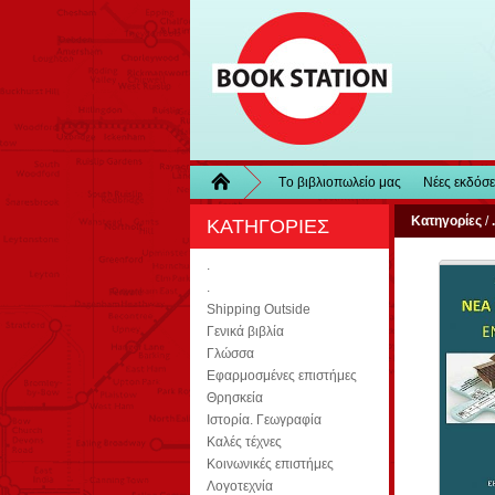
Τo βιβλιοπωλείo μας
Νέες εκδόσε
Κατηγορίες
/
.
ΚΑΤΗΓΟΡΙΕΣ
.
.
Shipping Outside
Γενικά βιβλία
Γλώσσα
Εφαρμοσμένες επιστήμες
Θρησκεία
Ιστορία. Γεωγραφία
Καλές τέχνες
Κοινωνικές επιστήμες
Λογοτεχνία