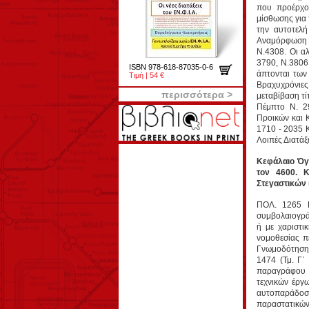
που προέρχον
μίσθωσης για
την αυτοτελ
Αναμόρφωση τ
N.4308. Οι α
3790, Ν.3806
ISBN 978-618-87035-0-6
άπτονται των
Τιμή | 54 €
Βραχυχρόνιε
περισσότερα >
μεταβίβαση τί
Πέμπτο N. 2
Προικών και 
1710 - 2035 
Λοιπές Διατάξ
Κεφάλαιο Όγδ
τον 4600. 
Στεγαστικών 
ΠΟΛ. 1265 Ε
συμβολαιογρά
ή με χαριστι
νομοθεσίας π
Γνωμοδότησης
1474 (Τμ. Γ΄
παραγράφου 
τεχνικών έργ
αυτοπαράδοση
παραστατικών