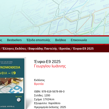
ις
Bestsellers
Έξοδα αποστολής
Βοήθεια
Επικοινωνία
/
Έλληνες Εκδότες
/
Βαφειάδης Παντελής
/
Βροτέας
/
Ένφια-Ε9 2025
Ένφια-Ε9 2025
Γεωργίου Ιωάννης
Εκδόσεις
Βροτέα
ISBN: 978-618-5678-89-0
Σελίδες: 1200
Σχήμα: 17Χ24cm
Εξώφυλλο: Χαρτόδετο
Ημερομηνία έκδοσης: 2025