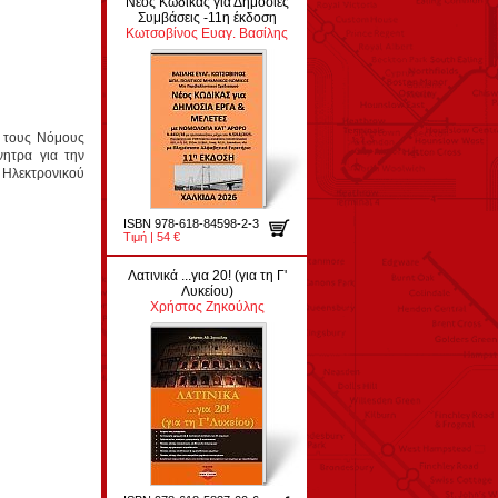
Νέος Κώδικας για Δημόσιες
Συμβάσεις -11η έκδοση
Κωτσοβίνος Ευαγ. Βασίλης
ε τους Νόμους
νητρα για την
 Ηλεκτρονικού
ISBN 978-618-84598-2-3
Τιμή | 54 €
Λατινικά ...για 20! (για τη Γ'
Λυκείου)
Χρήστος Ζηκούλης