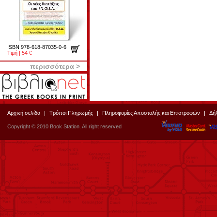
ISBN 978-618-87035-0-6
Τιμή | 54 €
περισσότερα >
Αρχική σελίδα
|
Τρόποι Πληρωμής
|
Πληροφορίες Αποστολής και Επιστροφών
|
Δή
Copyright © 2010 Book Station. All right reserved