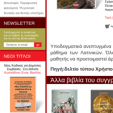
Σχήμα
Φιλοσοφία. Παραφυσικά
Εξώφυ
φαινόμενα. Ψυχολογία
Ημερο
Φυσικές και θετικές επιστήμες
Τιμή |
NEWSLETTER
π
Συπληρώστε το email σας
για να λάβετε τις προσφορές
και τα νέα της Bookstation
Υποδειγματικά ανεπτυγμένα 
μάθημα των Λατινικών. Όλ
ΝΕΟΙ ΤΙΤΛΟΙ
μαθητής να προετοιμαστεί άρτι
Νέος Κώδικας για Δημόσιες
Πηγή:δελτίο τύπου Χρήστο
Συμβάσεις -11η έκδοση
Κωτσοβίνος Ευαγ. Βασίλης
Άλλα βιβλία του συγγ