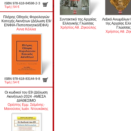
ISBN 978-618-84598-2-3
Τιμή | 54 €
Πλήρης Οδηγός Φορολογιών
Συντακτικό της Αρχαίας
Λεξικό Ανωμάλων
Κατοχής Ακινήτων (Δήλωση Ε9/
Ελληνικής Γλώσσας
της Αρχαίας Ελ
ΕΝΦΙΑ-Πιστοποιητικό/ΕΦΑ)
Χρήστος Αθ. Ζηκούλης
Γλώσσας
Αννα Κόλλια
Χρήστος Αθ. Ζη
ISBN 978-618-83144-9-8
Τιμή | 54 €
Οι κωδικοί του Ε9 (Δήλωση
Ακινήτων)-2024 -ΑΜΕΣΑ
ΔΙΑΘΕΣΙΜΟ
Ορέστης Εμμ. Σεϊμένης-
Μανούσος Ιωάν. Ντουκάκης