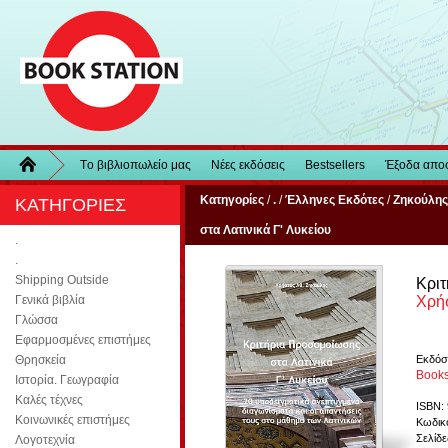
Τo βιβλιοπωλείo μας
Νέες εκδόσεις
Bestsellers
Έξοδα απο
Κατηγορίες
/
.
/
Έλληνες Εκδότες
/
Ζηκούλης
ΚΑΤΗΓΟΡΙΕΣ
στα Λατινικά Γ' Λυκείου
.
.
Shipping Outside
Κριτ
Χρή
Γενικά βιβλία
Γλώσσα
Εφαρμοσμένες επιστήμες
Εκδόσ
Θρησκεία
Books
Ιστορία. Γεωγραφία
Καλές τέχνες
ISBN:
Κοινωνικές επιστήμες
Κωδικό
Σελίδε
Λογοτεχνία