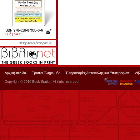
ISBN 978-618-87035-0-6
Τιμή | 54 €
περισσότερα >
Αρχική σελίδα
|
Τρόποι Πληρωμής
|
Πληροφορίες Αποστολής και Επιστροφών
|
Δή
Copyright © 2010 Book Station. All right reserved