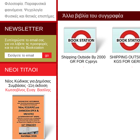
Φιλοσοφία. Παραφυσικά
φαινόμενα. Ψυχολογία
Άλλα βιβλία του συγγραφέα
Φυσικές και θετικές επιστήμες
NEWSLETTER
Συπληρώστε το email σας
για να λάβετε τις προσφορές
και τα νέα της Bookstation
Shipping Outside By 2000
SHIPPING OUTSI
GR FOR Cyprys
KGS FOR GE
.
.
ΝΕΟΙ ΤΙΤΛΟΙ
Νέος Κώδικας για Δημόσιες
Συμβάσεις -11η έκδοση
Κωτσοβίνος Ευαγ. Βασίλης