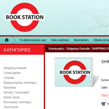
Τo βιβλιοπωλείo μας
Νέες εκδόσεις
Bestsellers
Έξοδα απο
Κατηγορίες
/
Shipping Outside
/
SHIPPING OU
ΚΑΤΗΓΟΡΙΕΣ
.
SHI
.
.
Shipping Outside
Γενικά βιβλία
Γλώσσα
Εκδόσ
Εφαρμοσμένες επιστήμες
Θρησκεία
ISBN: 
Ιστορία. Γεωγραφία
Τιμή |
Καλές τέχνες
Κοινωνικές επιστήμες
π
Λογοτεχνία