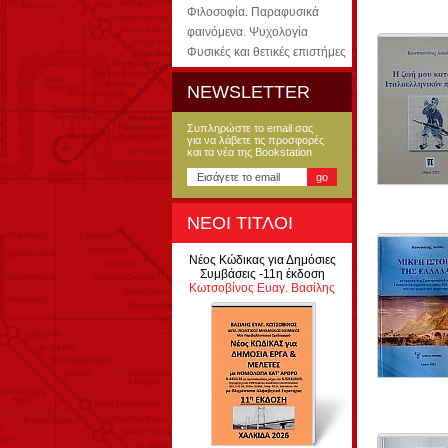
Φιλοσοφία. Παραφυσικά
φαινόμενα. Ψυχολογία
Φυσικές και θετικές επιστήμες
NEWSLETTER
Συπληρώστε το email σας
για να λάβετε τις προσφορές
και τα νέα της Bookstation
ΝΕΟΙ ΤΙΤΛΟΙ
Νέος Κώδικας για Δημόσιες
Συμβάσεις -11η έκδοση
Κωτσοβίνος Ευαγ. Βασίλης