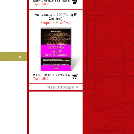
ISBN 978-618-5837-00-6
Τιμή | 50 €
Λατινικά...για 20! (Για τη Β'
λυκείου)
Χρήστος Ζηκούλης
«
1
»
ISBN 978-618-86835-9-4
Τιμή | 25 €
περισσότερα >