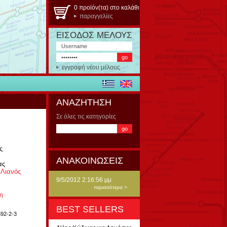
0 προϊόν(τα) στο καλάθι
παραγγελίες
ΕΙΣΟΔΟΣ ΜΕΛΟΥΣ
εγγραφή νέου μέλους
ΑΝΑΖΗΤΗΣΗ
Σε όλες τις κατηγορίες
ς
ΑΝΑΚΟΙΝΩΣΕΙΣ
ας
 Λιανός
9/5/2012 2:16:56 μμ
περισσότερα >
ση
BEST SELLERS
92-2-3