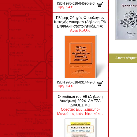
ISBN 978-618-84598-2-3
Τιμή | 54 €
Πλήρης Οδηγός Φορολογιών
Κατοχής Ακινήτων (Δήλωση Ε9/
ΕΝΦΙΑ-Πιστοποιητικό/ΕΦΑ)
Αννα Κόλλια
Αποτελέσματα
ISBN 978-618-83144-9-8
Τιμή | 54 €
Οι κωδικοί του Ε9 (Δήλωση
Ακινήτων)-2024 -ΑΜΕΣΑ
ΔΙΑΘΕΣΙΜΟ
Ορέστης Εμμ. Σεϊμένης-
Μανούσος Ιωάν. Ντουκάκης