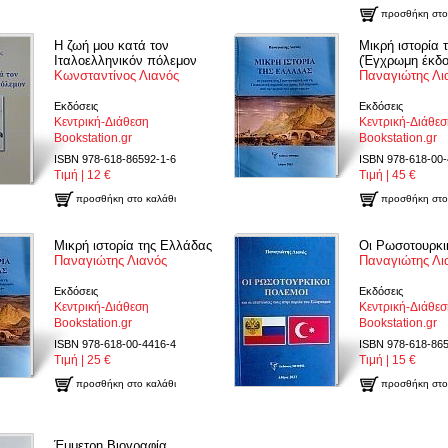
προσθήκη στο
Η ζωή μου κατά τον
Μικρή ιστορία 
Ιταλοελληνικόν πόλεμον
(Έγχρωμη έκδο
Κωνσταντίνος Λιανός
Παναγιώτης Λι
Εκδόσεις
Εκδόσεις
Κεντρική-Διάθεση
Κεντρική-Διάθε
Bookstation.gr
Bookstation.gr
ISBN 978-618-86592-1-6
ISBN 978-618-00-
Τιμή | 12 €
Τιμή | 45 €
προσθήκη στο καλάθι
προσθήκη στο
Μικρή ιστορία της Ελλάδας
Οι Ρωσοτουρκι
Παναγιώτης Λιανός
Παναγιώτης Λι
Εκδόσεις
Εκδόσεις
Κεντρική-Διάθεση
Κεντρική-Διάθε
Bookstation.gr
Bookstation.gr
ISBN 978-618-00-4416-4
ISBN 978-618-865
Τιμή | 25 €
Τιμή | 15 €
προσθήκη στο καλάθι
προσθήκη στο
Έμμετρη Βιογραφία