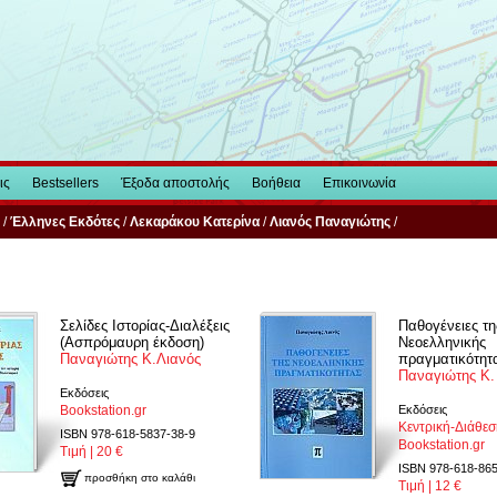
ις
Bestsellers
Έξοδα αποστολής
Βοήθεια
Επικοινωνία
/
Έλληνες Εκδότες
/
Λεκαράκου Κατερίνα
/
Λιανός Παναγιώτης
/
Σελίδες Ιστορίας-Διαλέξεις
Παθογένειες τη
(Ασπρόμαυρη έκδοση)
Νεοελληνικής
Παναγιώτης Κ.Λιανός
πραγματικότητ
Παναγιώτης Κ.
Εκδόσεις
Bookstation.gr
Εκδόσεις
Κεντρική-Διάθε
ISBN 978-618-5837-38-9
Bookstation.gr
Τιμή | 20 €
ISBN 978-618-865
προσθήκη στο καλάθι
Τιμή | 12 €