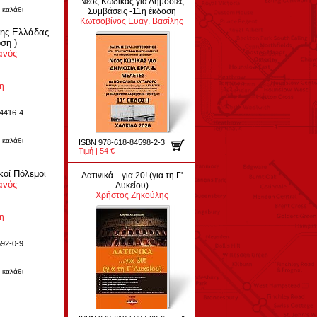
Νέος Κώδικας για Δημόσιες
 καλάθι
Συμβάσεις -11η έκδοση
Κωτσοβίνος Ευαγ. Βασίλης
της Ελλάδας
ση )
ανός
ση
4416-4
 καλάθι
ISBN 978-618-84598-2-3
Τιμή | 54 €
κοί Πόλεμοι
Λατινικά ...για 20! (για τη Γ'
ανός
Λυκείου)
Χρήστος Ζηκούλης
ση
92-0-9
 καλάθι