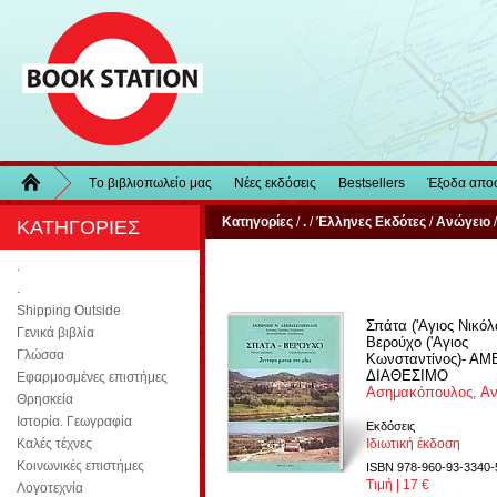
Τo βιβλιοπωλείo μας
Νέες εκδόσεις
Bestsellers
Έξοδα απο
Κατηγορίες
/
.
/
Έλληνες Εκδότες
/
Ανώγειο
ΚΑΤΗΓΟΡΙΕΣ
.
.
Shipping Outside
Σπάτα ('Αγιος Νικόλ
Γενικά βιβλία
Βερούχο ('Αγιος
Γλώσσα
Κωνσταντίνος)- ΑΜ
ΔΙΑΘΕΣΙΜΟ
Εφαρμοσμένες επιστήμες
Ασημακόπουλος, Α
Θρησκεία
Ιστορία. Γεωγραφία
Εκδόσεις
Καλές τέχνες
Ιδιωτική έκδοση
Κοινωνικές επιστήμες
ISBN 978-960-93-3340-
Τιμή | 17 €
Λογοτεχνία