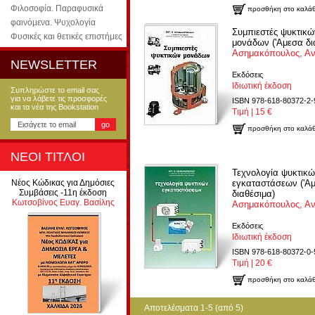
Φιλοσοφία. Παραφυσικά
προσθήκη στο καλάθ
φαινόμενα. Ψυχολογία
Συμπιεστές ψυκτικώ
Φυσικές και θετικές επιστήμες
μονάδων ('Αμεσα δι
Ασημακόπουλος, Α
NEWSLETTER
Εκδόσεις
Ιδιωτική έκδοση
Συπληρώστε το email σας
για να λάβετε τις προσφορές
ISBN 978-618-80372-2-
και τα νέα της Bookstation
Τιμή | 15 €
προσθήκη στο καλάθ
ΝΕΟΙ ΤΙΤΛΟΙ
Τεχνολογία ψυκτικ
Νέος Κώδικας για Δημόσιες
εγκαταστάσεων ('Α
Συμβάσεις -11η έκδοση
διαθέσιμα)
Κωτσοβίνος Ευαγ. Βασίλης
Ασημακόπουλος, Α
Εκδόσεις
Ιδιωτική έκδοση
ISBN 978-618-80372-0-
Τιμή | 20 €
προσθήκη στο καλάθ
Αποτελέσματα 1-5 (από 5)