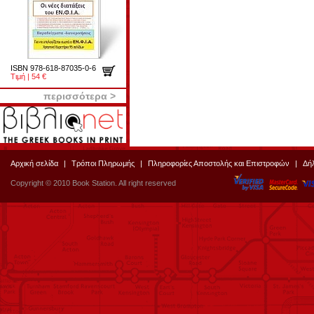
ISBN 978-618-87035-0-6
Τιμή | 54 €
περισσότερα >
Αρχική σελίδα
|
Τρόποι Πληρωμής
|
Πληροφορίες Αποστολής και Επιστροφών
|
Δή
Copyright © 2010 Book Station. All right reserved