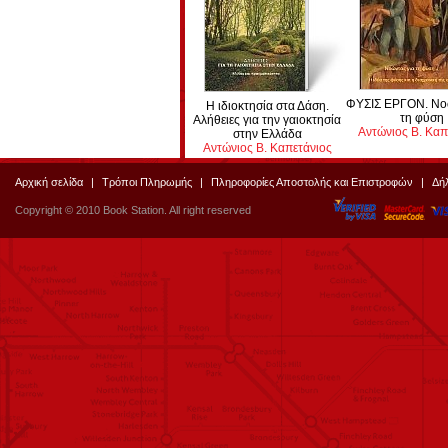
ΦΥΣΙΣ ΕΡΓΟΝ. Νοώ
Η ιδιοκτησία στα Δάση.
τη φύση
Αλήθειες για την γαιοκτησία
Αντώνιος Β. Καπ
στην Ελλάδα
Αντώνιος Β. Καπετάνιος
Αρχική σελίδα
|
Τρόποι Πληρωμής
|
Πληροφορίες Αποστολής και Επιστροφών
|
Δή
Copyright © 2010 Book Station. All right reserved