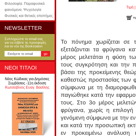
Φιλοσοφία. Παραφυσικά
Τιμή |
φαινόμενα. Ψυχολογία
Φυσικές και θετικές επιστήμες
π
NEWSLETTER
Συπληρώστε το email σας
Το πόνημα χωρίζεται σε 
για να λάβετε τις προσφορές
και τα νέα της Bookstation
εξετάζονται τα φρύγανα κα
μέρος μελετάται η φύση τ
τους συγκρότηση και την 
ΝΕΟΙ ΤΙΤΛΟΙ
βάσει της προκείμενης θεώρ
καθεστώς προστασίας των φ
Νέος Κώδικας για Δημόσιες
Συμβάσεις -11η έκδοση
σύμφωνα με τη διαμορφωθε
Κωτσοβίνος Ευαγ. Βασίλης
παγιώθηκε κατά την εφαρμο
τους. Στο 3ο μέρος μελετώ
φρύγανα, χωρίς η επιλογή τ
γενόμενη σύμφωνα με την εν
και κατά την προσωπική εκτ
εν προκειμένω ανάλυση κ