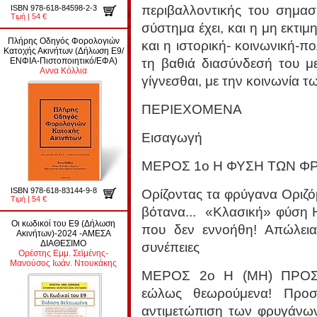
περιβαλλοντικής του σημα
ISBN 978-618-84598-2-3
Τιμή | 54 €
σύστημα έχει, και η μη εκτ
Πλήρης Οδηγός Φορολογιών
και η ιστορική- κοινωνική-πο
Κατοχής Ακινήτων (Δήλωση Ε9/
τη βαθιά διασύνδεσή του με
ΕΝΦΙΑ-Πιστοποιητικό/ΕΦΑ)
Αννα Κόλλια
γίγνεσθαι, με την κοινωνία 
ΠΕΡΙΕΧΟΜΕΝΑ
Εισαγωγή
ΜΕΡΟΣ 1ο Η ΦΥΣΗ ΤΩΝ Φ
ISBN 978-618-83144-9-8
Ορίζοντας τα φρύγανα Οριζό
Τιμή | 54 €
βότανα... «Κλασική» φύση 
Οι κωδικοί του Ε9 (Δήλωση
που δεν εννοήθη! Απώλεια 
Ακινήτων)-2024 -ΑΜΕΣΑ
ΔΙΑΘΕΣΙΜΟ
συνέπειες
Ορέστης Εμμ. Σεϊμένης-
Μανούσος Ιωάν. Ντουκάκης
ΜΕΡΟΣ 2ο Η (ΜΗ) ΠΡΟΣ
εώλως θεωρούμενα! Προστ
αντιμετώπιση των φρυγάνων