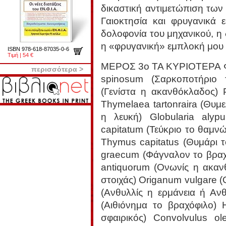
δικαστική αντιμετώπιση τω
Γαιοκτησία και φρυγανικά
δολοφονία του μηχανικού, η 
η «φρυγανική» εμπλοκή μου
ISBN 978-618-87035-0-6
Τιμή | 54 €
ΜΕΡΟΣ 3ο ΤΑ ΚΥΡΙΟΤΕΡΑ 
περισσότερα >
spinosum (Σαρκοποτήριο 
(Γενίστα η ακανθόκλαδος) 
Thymelaea tartonraira (Θυμε
η λευκή) Globularia aly
capitatum (Τεύκριο το θαμν
Thymus capitatus (Θυμάρι τ
graecum (Φάγναλον το βραχο
antiquorum (Ονωνίς η ακαν
στοιχάς) Origanum vulgare (
(Ανθυλλίς η ερμάνεια ή Ανθ
(Αιθιόνημα το βραχόφιλο) 
σφαιρικός) Convolvulus ol