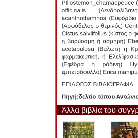
Ptilostemon_chamaepeuce (
officinalis (Δενδρολί
acanthothamnos (Ευφόρβια
(Ασφόδελος ο θερινός) Cent
Cistus salviifolius (κίστος 
η βαρύοσμη ή οσμηρή) Ebenu
acetabulosa (Βαλωτή η Κρατ
φαρμακευτική, ή Ελελίφασκ
(Εφέδρα η ρόδινη) Hyp
εμπετρόφυλλο) Erica manipul
ΕΠΙΛΟΓΟΣ ΒΙΒΛΙΟΓΡΑΦΙΑ
Πηγή:δελτίο τύπου Αντώνι
Άλλα βιβλία του συγγ