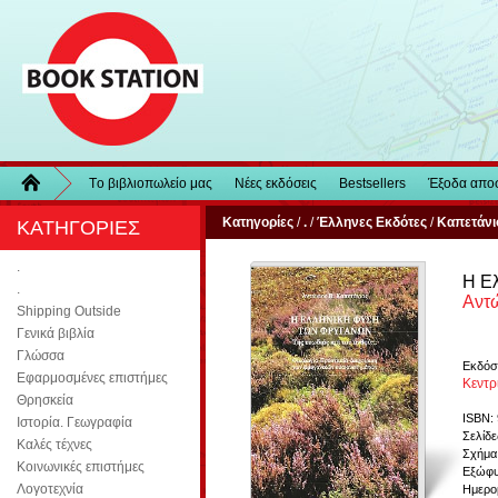
Τo βιβλιοπωλείo μας
Νέες εκδόσεις
Bestsellers
Έξοδα απο
Κατηγορίες
/
.
/
Έλληνες Εκδότες
/
Καπετάνι
ΚΑΤΗΓΟΡΙΕΣ
.
Η Ε
.
Αντώ
Shipping Outside
Γενικά βιβλία
Γλώσσα
Εκδόσ
Εφαρμοσμένες επιστήμες
Κεντρ
Θρησκεία
ISBN:
Ιστορία. Γεωγραφία
Σελίδε
Καλές τέχνες
Σχήμα
Κοινωνικές επιστήμες
Εξώφυ
Λογοτεχνία
Ημερο