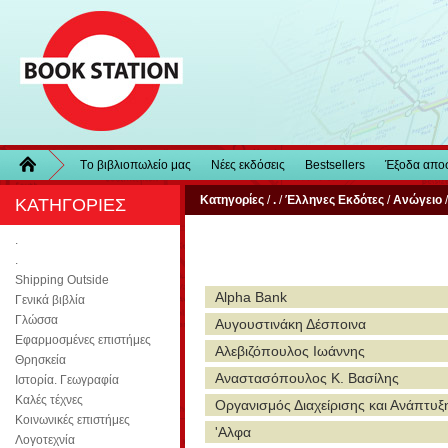
Τo βιβλιοπωλείo μας
Νέες εκδόσεις
Bestsellers
Έξοδα απο
Κατηγορίες
/
.
/
Έλληνες Εκδότες
/
Ανώγειο
/
ΚΑΤΗΓΟΡΙΕΣ
.
.
Shipping Outside
Alpha Bank
Γενικά βιβλία
Γλώσσα
Αυγουστινάκη Δέσποινα
Εφαρμοσμένες επιστήμες
Αλεβιζόπουλος Ιωάννης
Θρησκεία
Αναστασόπουλος Κ. Βασίλης
Ιστορία. Γεωγραφία
Καλές τέχνες
Οργανισμός Διαχείρισης και Ανάπτυξ
Κοινωνικές επιστήμες
'Αλφα
Λογοτεχνία