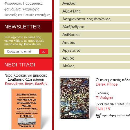
Ανικ/λα
Φιλοσοφία. Παραφυσικά
φαινόμενα. Ψυχολογία
Αξιωτέλης
Φυσικές και θετικές επιστήμες
Ασημακόπουλος Αντώνιος
NEWSLETTER
Αλεξάνδρεια
AstBooks
Συπληρώστε το email σας
για να λάβετε τις προσφορές
Anubis
και τα νέα της Bookstation
Αρχέτυπο
Αρμός
ΝΕΟΙ ΤΙΤΛΟΙ
Αίολος
Νέος Κώδικας για Δημόσιες
Συμβάσεις -11η έκδοση
Ο πνευματικός πόλ
Κωτσοβίνος Ευαγ. Βασίλης
Derek Prince
Εκδόσεις
Το Ανώγειο
ISBN 978-960-85500-5-
Τιμή | 7 €
προσθήκη στο καλάθ