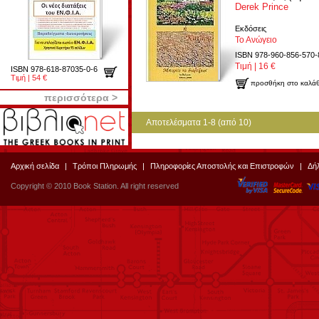
Derek Prince
Εκδόσεις
Το Ανώγειο
ISBN 978-960-856-570-
Τιμή | 16 €
ISBN 978-618-87035-0-6
Τιμή | 54 €
προσθήκη στο καλάθ
περισσότερα >
Αποτελέσματα 1-8 (από 10)
Αρχική σελίδα
|
Τρόποι Πληρωμής
|
Πληροφορίες Αποστολής και Επιστροφών
|
Δή
Copyright © 2010 Book Station. All right reserved