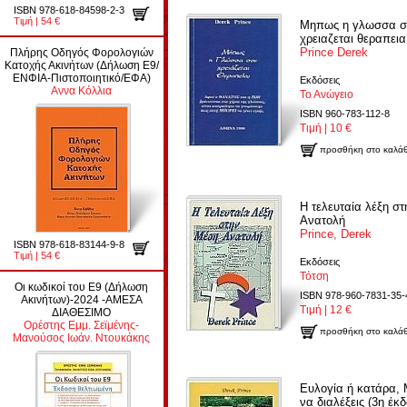
ISBN 978-618-84598-2-3
Τιμή | 54 €
Μηπως η γλωσσα σ
χρειαζεται θεραπεια
Prince Derek
Πλήρης Οδηγός Φορολογιών
Κατοχής Ακινήτων (Δήλωση Ε9/
ΕΝΦΙΑ-Πιστοποιητικό/ΕΦΑ)
Εκδόσεις
Αννα Κόλλια
Το Ανώγειο
ISBN 960-783-112-8
Τιμή | 10 €
προσθήκη στο καλάθ
Η τελευταία λέξη σ
Ανατολή
Prince, Derek
ISBN 978-618-83144-9-8
Τιμή | 54 €
Εκδόσεις
Τότση
Οι κωδικοί του Ε9 (Δήλωση
ISBN 978-960-7831-35-
Ακινήτων)-2024 -ΑΜΕΣΑ
Τιμή | 12 €
ΔΙΑΘΕΣΙΜΟ
Ορέστης Εμμ. Σεϊμένης-
προσθήκη στο καλάθ
Μανούσος Ιωάν. Ντουκάκης
Ευλογία ή κατάρα, 
να διαλέξεις (3η έκ